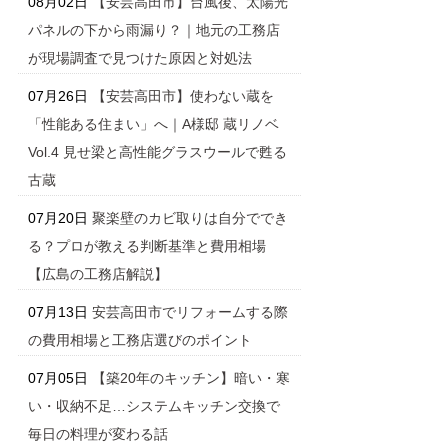
08月02日
【安芸高田市】台風後、太陽光
パネルの下から雨漏り？｜地元の工務店
が現場調査で見つけた原因と対処法
07月26日
【安芸高田市】使わない蔵を
「性能ある住まい」へ｜A様邸 蔵リノベ
Vol.4 見せ梁と高性能グラスウールで甦る
古蔵
07月20日
聚楽壁のカビ取りは自分ででき
る？プロが教える判断基準と費用相場
【広島の工務店解説】
07月13日
安芸高田市でリフォームする際
の費用相場と工務店選びのポイント
07月05日
【築20年のキッチン】暗い・寒
い・収納不足…システムキッチン交換で
毎日の料理が変わる話