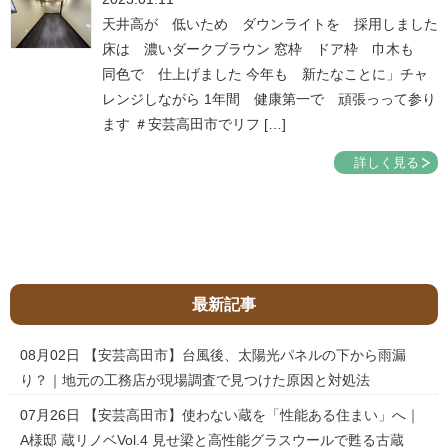
天井高が 低いため ダウンライトを 採用しました
床は 濃いダークブラウン 窓枠 ドア枠 巾木も
同色で 仕上げました 今年も 新たなことに」チャ
レンジしながら 1年間 健康第一で 頑張っって参り
ます ＃安芸高田市でリフ […]
詳しく見る
最新記事
08月02日
【安芸高田市】台風後、太陽光パネルの下から雨漏
り？｜地元の工務店が現場調査で見つけた原因と対処法
07月26日
【安芸高田市】使わない蔵を「性能ある住まい」へ｜
A様邸 蔵リノベVol.4 見せ梁と高性能グラスウールで甦る古蔵