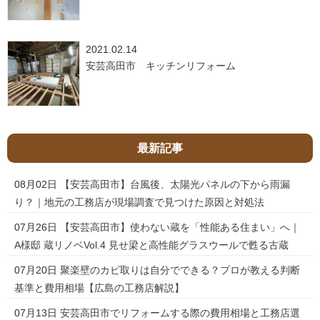
2021.02.14
安芸高田市 キッチンリフォーム
最新記事
08月02日
【安芸高田市】台風後、太陽光パネルの下から雨漏
り？｜地元の工務店が現場調査で見つけた原因と対処法
07月26日
【安芸高田市】使わない蔵を「性能ある住まい」へ｜
A様邸 蔵リノベVol.4 見せ梁と高性能グラスウールで甦る古蔵
07月20日
聚楽壁のカビ取りは自分でできる？プロが教える判断
基準と費用相場【広島の工務店解説】
07月13日
安芸高田市でリフォームする際の費用相場と工務店選