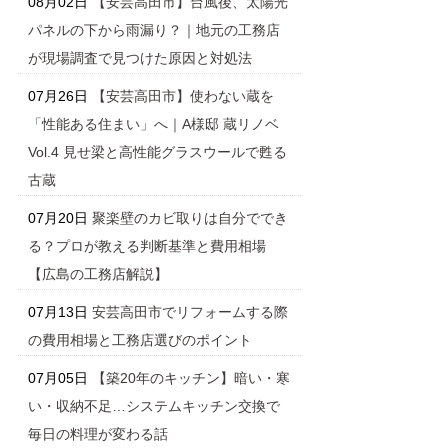
08月02日
【安芸高田市】台風後、太陽光
パネルの下から雨漏り？｜地元の工務店
が現場調査で見つけた原因と対処法
07月26日
【安芸高田市】使わない蔵を
「性能ある住まい」へ｜A様邸 蔵リノベ
Vol.4 見せ梁と高性能グラスウールで甦る
古蔵
07月20日
聚楽壁のカビ取りは自分ででき
る？プロが教える判断基準と費用相場
【広島の工務店解説】
07月13日
安芸高田市でリフォームする際
の費用相場と工務店選びのポイント
07月05日
【築20年のキッチン】暗い・寒
い・収納不足…システムキッチン交換で
毎日の料理が変わる話