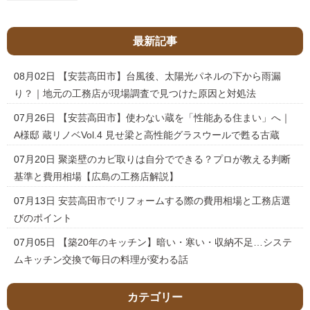
最新記事
08月02日
【安芸高田市】台風後、太陽光パネルの下から雨漏
り？｜地元の工務店が現場調査で見つけた原因と対処法
07月26日
【安芸高田市】使わない蔵を「性能ある住まい」へ｜
A様邸 蔵リノベVol.4 見せ梁と高性能グラスウールで甦る古蔵
07月20日
聚楽壁のカビ取りは自分でできる？プロが教える判断
基準と費用相場【広島の工務店解説】
07月13日
安芸高田市でリフォームする際の費用相場と工務店選
びのポイント
07月05日
【築20年のキッチン】暗い・寒い・収納不足…システ
ムキッチン交換で毎日の料理が変わる話
カテゴリー