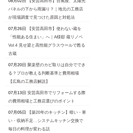
08月02日
【安芸高田市】台風後、太陽光
パネルの下から雨漏り？｜地元の工務店
が現場調査で見つけた原因と対処法
07月26日
【安芸高田市】使わない蔵を
「性能ある住まい」へ｜A様邸 蔵リノベ
Vol.4 見せ梁と高性能グラスウールで甦る
古蔵
07月20日
聚楽壁のカビ取りは自分ででき
る？プロが教える判断基準と費用相場
【広島の工務店解説】
07月13日
安芸高田市でリフォームする際
の費用相場と工務店選びのポイント
07月05日
【築20年のキッチン】暗い・寒
い・収納不足…システムキッチン交換で
毎日の料理が変わる話