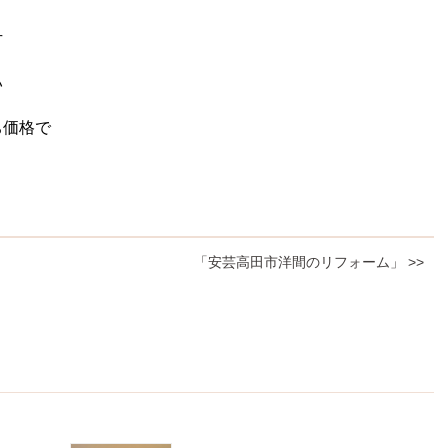
方
い
ち価格で
「安芸高田市洋間のリフォーム」 >>