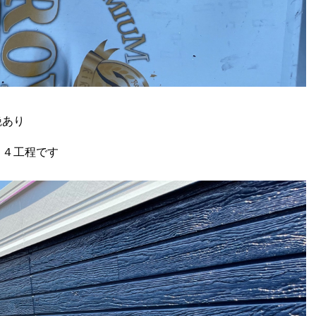
艶あり
 ４工程です