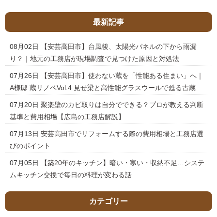
最新記事
08月02日
【安芸高田市】台風後、太陽光パネルの下から雨漏
り？｜地元の工務店が現場調査で見つけた原因と対処法
07月26日
【安芸高田市】使わない蔵を「性能ある住まい」へ｜
A様邸 蔵リノベVol.4 見せ梁と高性能グラスウールで甦る古蔵
07月20日
聚楽壁のカビ取りは自分でできる？プロが教える判断
基準と費用相場【広島の工務店解説】
07月13日
安芸高田市でリフォームする際の費用相場と工務店選
びのポイント
07月05日
【築20年のキッチン】暗い・寒い・収納不足…システ
ムキッチン交換で毎日の料理が変わる話
カテゴリー