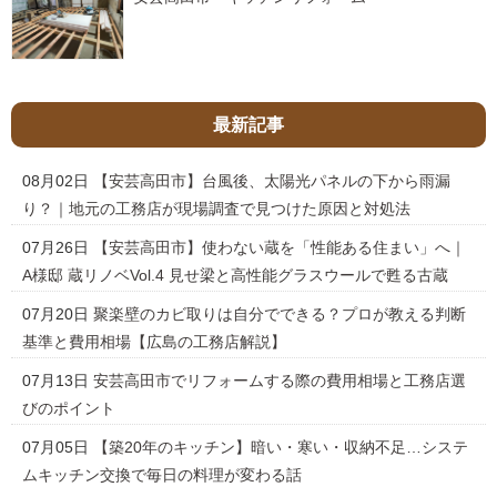
最新記事
08月02日
【安芸高田市】台風後、太陽光パネルの下から雨漏
り？｜地元の工務店が現場調査で見つけた原因と対処法
07月26日
【安芸高田市】使わない蔵を「性能ある住まい」へ｜
A様邸 蔵リノベVol.4 見せ梁と高性能グラスウールで甦る古蔵
07月20日
聚楽壁のカビ取りは自分でできる？プロが教える判断
基準と費用相場【広島の工務店解説】
07月13日
安芸高田市でリフォームする際の費用相場と工務店選
びのポイント
07月05日
【築20年のキッチン】暗い・寒い・収納不足…システ
ムキッチン交換で毎日の料理が変わる話