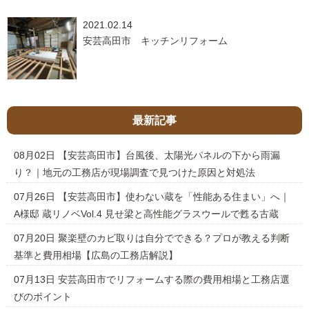
2021.02.14
安芸高田市 キッチンリフォーム
最新記事
08月02日
【安芸高田市】台風後、太陽光パネルの下から雨漏
り？｜地元の工務店が現場調査で見つけた原因と対処法
07月26日
【安芸高田市】使わない蔵を「性能ある住まい」へ｜
A様邸 蔵リノベVol.4 見せ梁と高性能グラスウールで甦る古蔵
07月20日
聚楽壁のカビ取りは自分でできる？プロが教える判断
基準と費用相場【広島の工務店解説】
07月13日
安芸高田市でリフォームする際の費用相場と工務店選
びのポイント