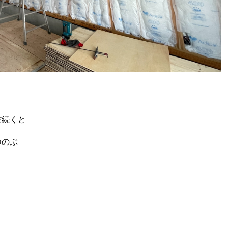
だ続くと
つのぶ