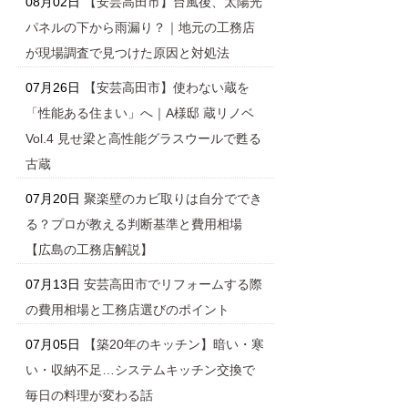
08月02日
【安芸高田市】台風後、太陽光
パネルの下から雨漏り？｜地元の工務店
が現場調査で見つけた原因と対処法
07月26日
【安芸高田市】使わない蔵を
「性能ある住まい」へ｜A様邸 蔵リノベ
Vol.4 見せ梁と高性能グラスウールで甦る
古蔵
07月20日
聚楽壁のカビ取りは自分ででき
る？プロが教える判断基準と費用相場
【広島の工務店解説】
07月13日
安芸高田市でリフォームする際
の費用相場と工務店選びのポイント
07月05日
【築20年のキッチン】暗い・寒
い・収納不足…システムキッチン交換で
毎日の料理が変わる話