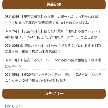
最新記事
08月02日
【安芸高田市】台風後、太陽光パネルの下から雨漏
り？｜地元の工務店が現場調査で見つけた原因と対処法
07月26日
【安芸高田市】使わない蔵を「性能ある住まい」へ｜
A様邸 蔵リノベVol.4 見せ梁と高性能グラスウールで甦る古蔵
07月20日
聚楽壁のカビ取りは自分でできる？プロが教える判断
基準と費用相場【広島の工務店解説】
07月13日
安芸高田市でリフォームする際の費用相場と工務店選
びのポイント
07月05日
【築20年のキッチン】暗い・寒い・収納不足…システ
ムキッチン交換で毎日の料理が変わる話
カテゴリー
お知らせ
(5)