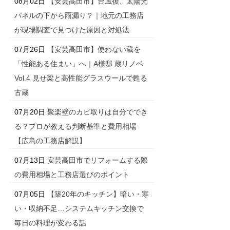
08月02日
【安芸高田市】台風後、太陽光
パネルの下から雨漏り？｜地元の工務店
が現場調査で見つけた原因と対処法
07月26日
【安芸高田市】使わない蔵を
「性能ある住まい」へ｜A様邸 蔵リノベ
Vol.4 見せ梁と高性能グラスウールで甦る
古蔵
07月20日
聚楽壁のカビ取りは自分ででき
る？プロが教える判断基準と費用相場
【広島の工務店解説】
07月13日
安芸高田市でリフォームする際
の費用相場と工務店選びのポイント
07月05日
【築20年のキッチン】暗い・寒
い・収納不足…システムキッチン交換で
毎日の料理が変わる話