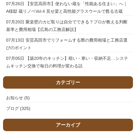
07月26日
【安芸高田市】使わない蔵を「性能ある住まい」へ｜
A様邸 蔵リノベVol.4 見せ梁と高性能グラスウールで甦る古蔵
07月20日
聚楽壁のカビ取りは自分でできる？プロが教える判断
基準と費用相場【広島の工務店解説】
07月13日
安芸高田市でリフォームする際の費用相場と工務店選
びのポイント
07月05日
【築20年のキッチン】暗い・寒い・収納不足…システ
ムキッチン交換で毎日の料理が変わる話
カテゴリー
お知らせ
(5)
ブログ
(325)
アーカイブ