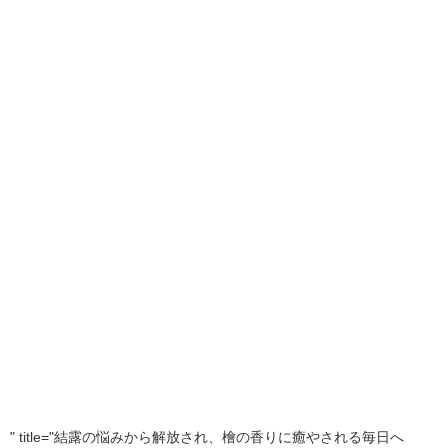
" title="結露の悩みから解放され、檜の香りに癒やされる毎日へ