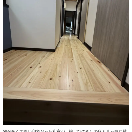
物が多くて暗い印象だった和室が、檜（ひのき）の床と真っ白な壁